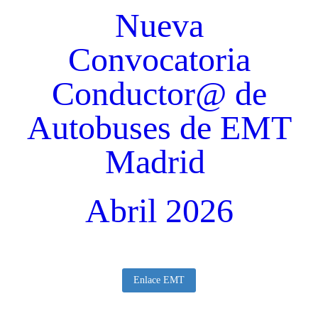
Nueva
Convocatoria
Conductor@ de
Autobuses de EMT
Necesarias
Estas
Madrid
cookies no
son
opcionales.
Son
Abril 2026
necesarias
para que
funcione la
web.
Enlace EMT
Estadísticas
Para que
podamos