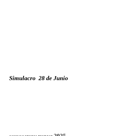
Al compartir
tus intereses y
comportamiento
mientras visitas
nuestro sitio,
aumentas la
posibilidad de
ver contenido y
ofertas
personalizados.
Simulacro 28 de Junio
2025